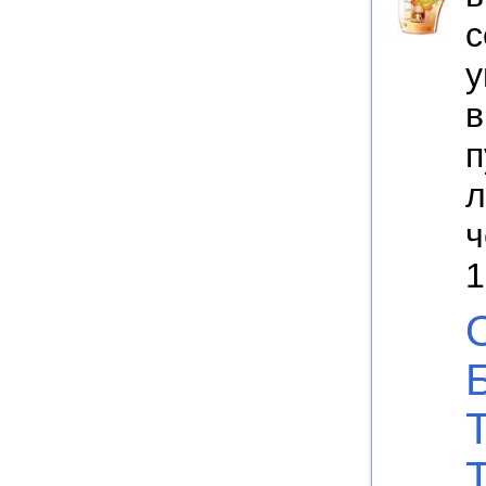
с
у
в
п
л
ч
1