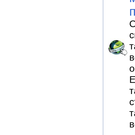
О
с
т
в
о
Е
т
с
т
в