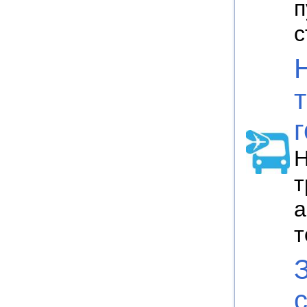
п
с
Н
т
а
т