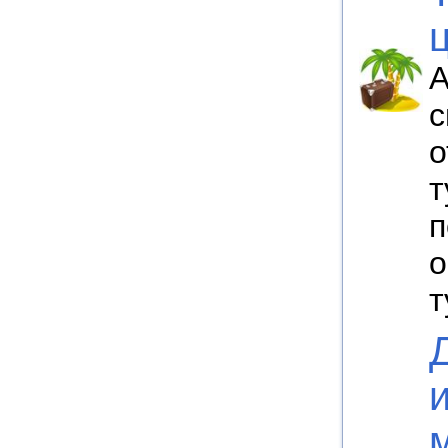
А
с
о
т
п
о
т