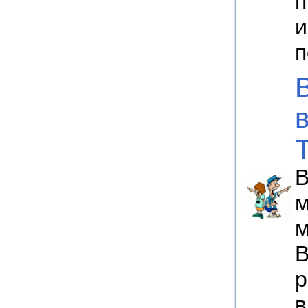
п
и
п
В
м
м
В
р
в