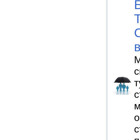
М
с
т
с
м
о
с