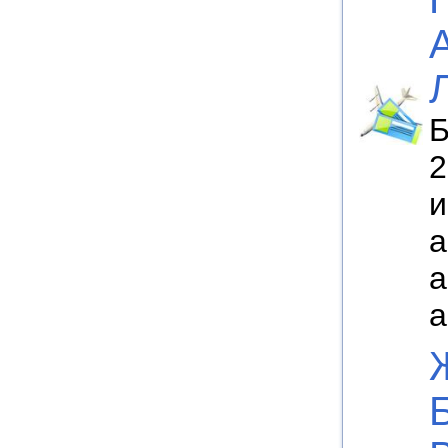
Б
2
и
а
а
а