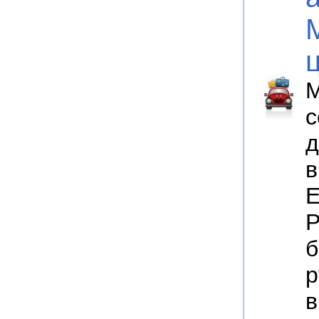
с
д
в
Е
Р
б
р
в