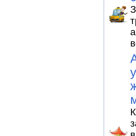
З
т
а
в
К
з
в