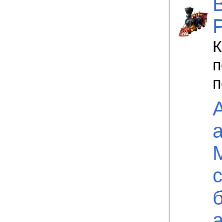
К
п
п