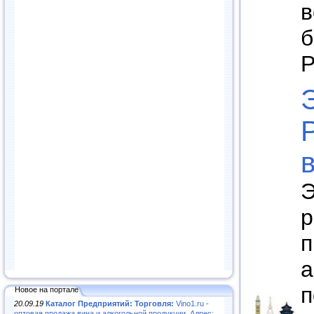
в
б
Р
Э
р
п
а
п
Новое на портале
20.09.19
Каталог Предприятий: Торговля:
Vino1.ru -
оптовая продажа вина и алкогольной продукции. Адрес: