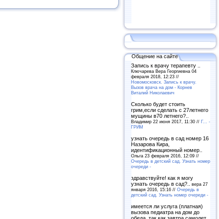
Общение на сайте
Запись к врачу терапевту ..
Ключарева Вера Георгиевна 04
февраля 2018, 12:23 //
Новомосковск. Запись к врачу.
Вызов врача на дом - Корнев
Виталий Николаевич
Сколько будет стоить
грим,если сделать с 27летнего
мущины в70 летнего?..
Владимир 22 июня 2017, 11:30 //
Г... -
ГРИМ
узнать очередь в сад номер 16
Назарова Кира,
идентификационный номер..
Ольга 23 февраля 2016, 12:09 //
Очередь в детский сад. Узнать номер
очереди -
здравствуйте! как я могу
узнать очередь в сад?..
вера 27
января 2016, 15:16 //
Очередь в
детский сад. Узнать номер очереди -
имеется ли услуга (платная)
вызова педиатра на дом до
обеда, так как завтра самолет