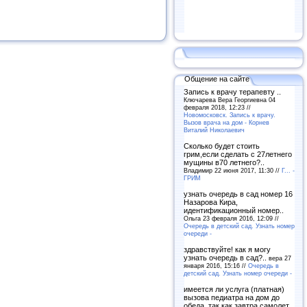
Общение на сайте
Запись к врачу терапевту ..
Ключарева Вера Георгиевна 04
февраля 2018, 12:23 //
Новомосковск. Запись к врачу.
Вызов врача на дом - Корнев
Виталий Николаевич
Сколько будет стоить
грим,если сделать с 27летнего
мущины в70 летнего?..
Владимир 22 июня 2017, 11:30 //
Г... -
ГРИМ
узнать очередь в сад номер 16
Назарова Кира,
идентификационный номер..
Ольга 23 февраля 2016, 12:09 //
Очередь в детский сад. Узнать номер
очереди -
здравствуйте! как я могу
узнать очередь в сад?..
вера 27
января 2016, 15:16 //
Очередь в
детский сад. Узнать номер очереди -
имеется ли услуга (платная)
вызова педиатра на дом до
обеда, так как завтра самолет