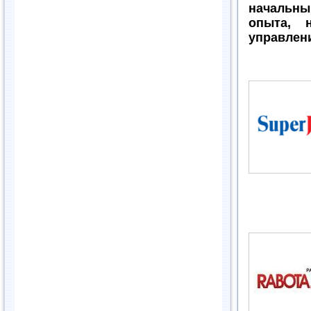
начальн
опыта, н
управлен