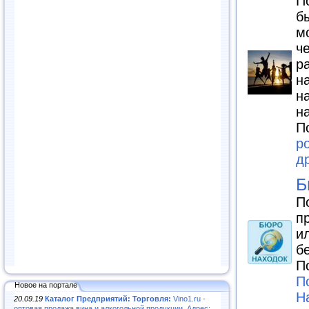
П
б
м
ч
р
н
н
н
П
р
д
Б
П
п
и
б
П
П
Новое на портале
Н
20.09.19
Каталог Предприятий: Торговля:
Vino1.ru -
оптовая продажа вина и алкогольной продукции. Адрес: