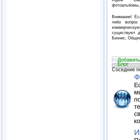
фотоальбомы, и
Внимание! Ес
либо вопрос
коммерческ
существуют д
Бизнес, Общес
Добавить
Блог
Соседние п
Ф
Е
м
п
т
с
к
И