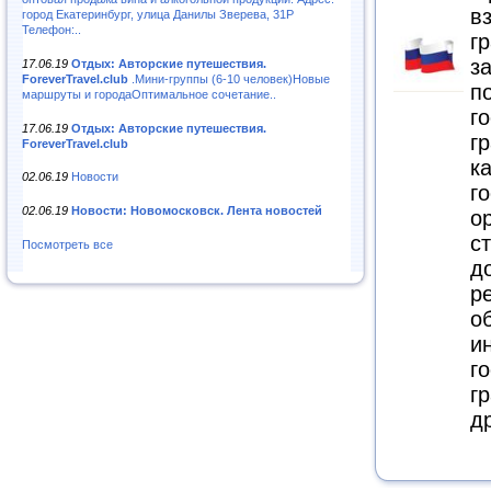
в
город Екатеринбург, улица Данилы Зверева, 31Р
Телефон:..
г
з
17.06.19
Отдых: Авторские путешествия.
ForeverTravel.club
.Мини-группы (6-10 человек)Новые
п
маршруты и городаОптимальное сочетание..
г
17.06.19
Отдых: Авторские путешествия.
г
ForeverTravel.club
к
02.06.19
Новости
г
02.06.19
Новости: Новомосковск. Лента новостей
о
с
Посмотреть все
д
р
о
и
г
г
д