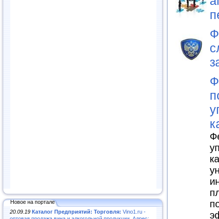
а
п
Ф
с
з
Ф
п
у
к
Ф
у
к
у
и
п
п
Новое на портале
20.09.19
Каталог Предприятий: Торговля:
Vino1.ru -
э
оптовая продажа вина и алкогольной продукции. Адрес: