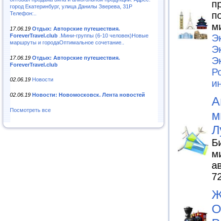
п
город Екатеринбург, улица Данилы Зверева, 31Р
п
Телефон:..
м
17.06.19
Отдых: Авторские путешествия.
ForeverTravel.club
.Мини-группы (6-10 человек)Новые
Э
маршруты и городаОптимальное сочетание..
Э
17.06.19
Отдых: Авторские путешествия.
Э
ForeverTravel.club
Р
02.06.19
Новости
и
02.06.19
Новости: Новомосковск. Лента новостей
А
Посмотреть все
м
Л
Б
м
а
7
Ж
О