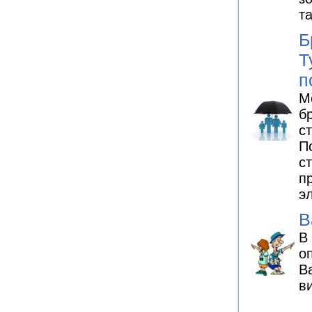
т
Б
Т
п
М
б
с
П
с
п
э
В
В
о
В
в