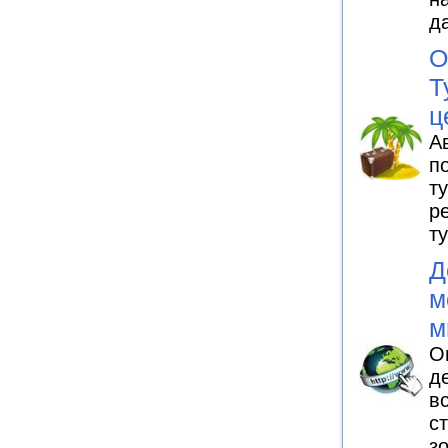
д
О
Т
ц
А
п
т
р
т
Д
м
м
О
д
в
с
з