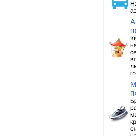
Н
а
А
п
К
н
с
в
л
г
М
п
Б
р
м
к
о
н