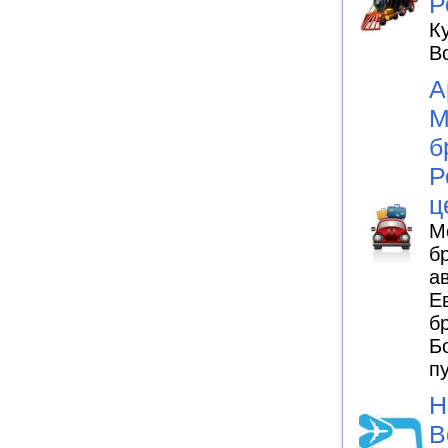
Р
К
В
А
М
б
Р
ц
М
б
а
Е
б
Б
п
Н
В