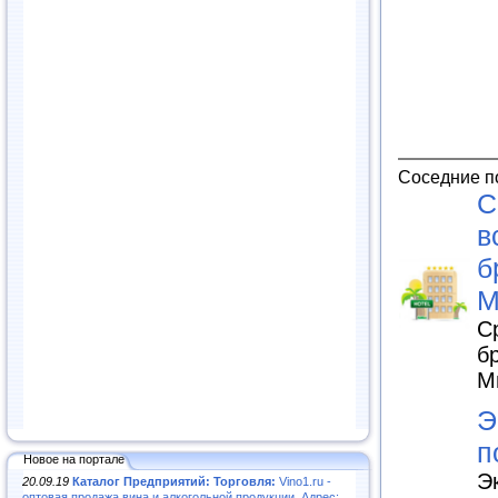
Соседние п
С
в
б
М
С
б
М
Э
п
Новое на портале
Э
20.09.19
Каталог Предприятий: Торговля:
Vino1.ru -
оптовая продажа вина и алкогольной продукции. Адрес: