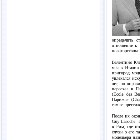
определить с
отношение к 
новаторством
Валентино Кле
мая в Италии
пригород мод
увлекался иск
лет, он оправ
переехал в П
(Ecole des B
Парижа» (Cham
самые престиж
После их око
Guy Laroche. 
в Рим, где от
слухи о его т
модельера на