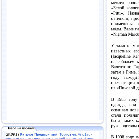
международна
«Белой коллек
«Pitti». Наз
оттенкам, пре
применены ло
моды Валенти
«Nieman Marcu
У таланта мо
известных ег
(Jacqueline K
на собольем м
Валентино Га
затем в Риме, 
году выходи
презентации 
из «Пиковой д
В 1983 году
одежды, она 
осваивал новы
стали появля
быта, таких к
руководством 
Новое на портале
20.09.19
Каталог Предприятий: Торговля:
Vino1.ru -
В 1998 году м
оптовая продажа вина и алкогольной продукции. Адрес: