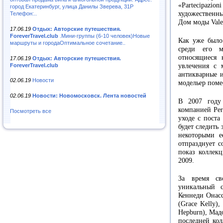
«Partecipazion
город Екатеринбург, улица Данилы Зверева, 31Р
художественны
Телефон:..
Дом моды Vale
17.06.19
Отдых: Авторские путешествия.
ForeverTravel.club
.Мини-группы (6-10 человек)Новые
Как уже было
маршруты и городаОптимальное сочетание..
среди его м
относящиеся 
17.06.19
Отдых: Авторские путешествия.
ForeverTravel.club
увлечения с 
антикварные и
02.06.19
Новости
модельер поме
02.06.19
Новости: Новомосковск. Лента новостей
В 2007 году
компанией Per
Посмотреть все
уходе с поста
будет следить
некоторыми е
отпразднует с
показ коллекц
2009.
За время св
уникальный 
Кеннеди Онасс
(Grace Kelly)
Hepburn), Мад
последней кол