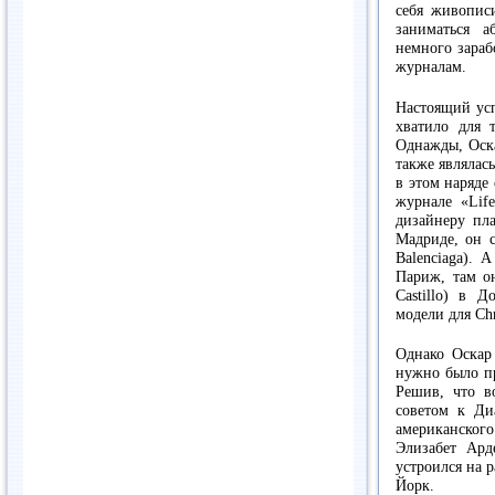
себя живопис
заниматься а
немного зараб
журналам.
Настоящий усп
хватило для 
Однажды, Оска
также являлас
в этом наряде
журнале «Lif
дизайнеру пл
Мадриде, он с
Balenciaga). 
Париж, там он
Castillo) в 
модели для Chr
Однако Оскар 
нужно было пр
Решив, что в
советом к Диа
американско
Элизабет Ард
устроился на р
Йорк.