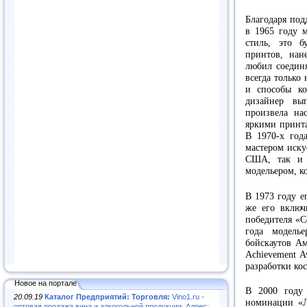
Благодаря под
в 1965 году 
стиль, это б
принтов, нан
любил соединя
всегда только
и способы ко
дизайнер вы
произвела на
яркими принт
В 1970-х год
мастером иску
США, так и 
модельером, к
В 1973 году е
же его включ
победителя «C
года модель
бойскаутов Ам
Achievement A
разработки кос
Новое на портале
В 2000 году
20.09.19
Каталог Предприятий: Торговля:
Vino1.ru -
номинации «Л
оптовая продажа вина и алкогольной продукции. Адрес: