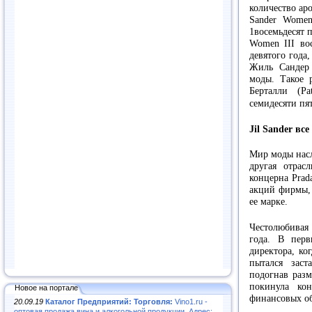
количество аро
Sander Women
1восемьдесят п
Women III вос
девятого года,
Жиль Сандер 
моды. Такое 
Берталли (Pa
семидесяти пя
Jil Sander все
Мир моды насл
другая отрас
концерна Prad
акций фирмы, 
ее марке.
Честолюбивая 
года. В перв
директора, ког
пытался заст
подогнав разм
покинула ко
Новое на портале
финансовых об
20.09.19
Каталог Предприятий: Торговля:
Vino1.ru -
оптовая продажа вина и алкогольной продукции. Адрес: