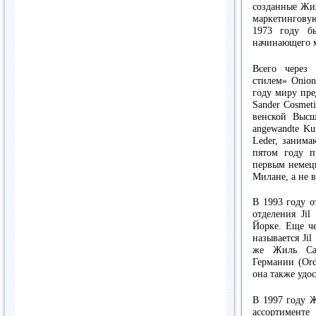
созданные Жил
маркетингову
1973 году б
начинающего м
Всего через
стилем» Onion
году миру пре
Sander Cosmet
венской Высш
angewandte Ku
Leder, заним
пятом году п
первым немец
Милане, а не 
В 1993 году о
отделения Ji
Йорке. Еще че
называется Ji
же Жиль Сан
Германии (Ord
она также удо
В 1997 году 
ассортимент