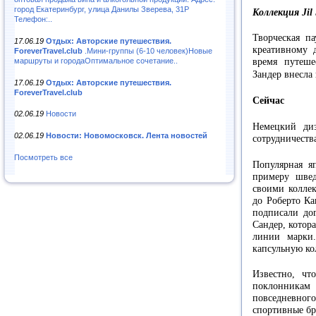
город Екатеринбург, улица Данилы Зверева, 31Р
Коллекция Jil
Телефон:..
Творческая па
17.06.19
Отдых: Авторские путешествия.
креативному 
ForeverTravel.club
.Мини-группы (6-10 человек)Новые
маршруты и городаОптимальное сочетание..
время путеше
Зандер внесла
17.06.19
Отдых: Авторские путешествия.
ForeverTravel.club
Сейчас
02.06.19
Новости
Немецкий ди
02.06.19
Новости: Новомосковск. Лента новостей
сотрудничеств
Посмотреть все
Популярная я
примеру швед
своими коллек
до Роберто Ка
подписали до
Сандер, котор
линии марки
капсульную ко
Известно, чт
поклонника
повседневного
спортивные бр