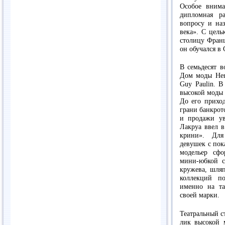
Особое внима
дипломная р
вопросу и на
века». С цель
столицу Франц
он обучался в
В семьдесят в
Дом моды Herm
Guy Paulin. 
высокой моды 
До его прихо
грани банкрот
и продажи ув
Лакруа ввел 
крини». Для
девушек с пок
модельер сф
мини-юбкой с
кружева, шляп
коллекций п
именно на та
своей марки.
Театральный с
лик высокой 