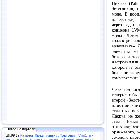
Пикассо (Palom
безусловно, 
моде. В восе
наперсток», 
через год с 
концерна LV
моды. Летом 
коллекция кл
арлезианка». 
элементы кос
болеро и тор
настроениям
которой и бы
большое колич
коммерческий 
Через год пос
теперь это был
второй «Золот
название «нео
стильных вер
Лакруа, не же
стиль. Новый 
отмечают, что
Новое на портале
оранжевого, ж
20.09.19
Каталог Предприятий: Торговля:
Vino1.ru -
зеленого цвет
оптовая продажа вина и алкогольной продукции. Адрес: