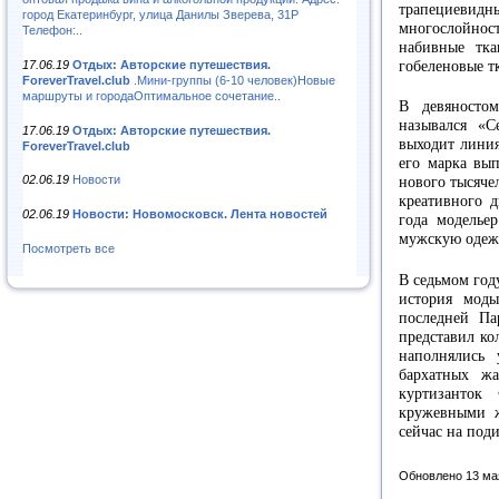
трапециевидн
город Екатеринбург, улица Данилы Зверева, 31Р
многослойно
Телефон:..
набивные тка
17.06.19
Отдых: Авторские путешествия.
гобеленовые тк
ForeverTravel.club
.Мини-группы (6-10 человек)Новые
маршруты и городаОптимальное сочетание..
В девяносто
назывался «C
17.06.19
Отдых: Авторские путешествия.
выходит линия
ForeverTravel.club
его марка вы
02.06.19
Новости
нового тысяче
креативного д
02.06.19
Новости: Новомосковск. Лента новостей
года моделье
мужскую одеж
Посмотреть все
В седьмом год
история мод
последней П
представил к
наполнялись
бархатных жа
куртизанток
кружевными ж
сейчас на под
Обновлено 13 ма