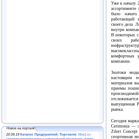
Уже к началу 
ассортименте
было начато
работающий в
своего дела. 
внутри компан
В некоторых с
своих рабо
инфраструкт
высококласс
комфортных у
компании.
Знатоки моды
настоящим по
материалов вы
приемы пошив
производим
отслеживается 
выпущенная Pa
рынка.
Сегодня марка 
Cerimonia — 
Новое на портале
Zileri Concep
20.09.19
Каталог Предприятий: Торговля:
Vino1.ru -
спортивная лин
оптовая продажа вина и алкогольной продукции. Адрес: