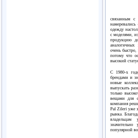
связанным с
намеревались 
одежду настол
с моделями, и
продукцию д
аналогичных 
очень быстро,
потому что о
высокий стату
С 1980-х год
брендами и зн
новые коллек
выпускать раз
только высок
вещами для 
компания реши
Pal Zileri уже
рынка. Благо
владельцам 
значительно 
популярной в