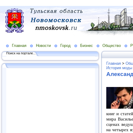
Главная
Новости
Город
Бизнес
Общество
Р
Поиск на портале...
Главная
>
Общ
История моды
Алексан
книг и стате
мира Василье
сценах веду
на четырех я