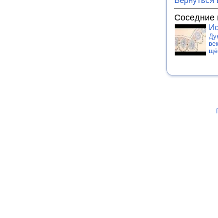
Вернуться 
Соседние 
Ис
Ду
ве
щё