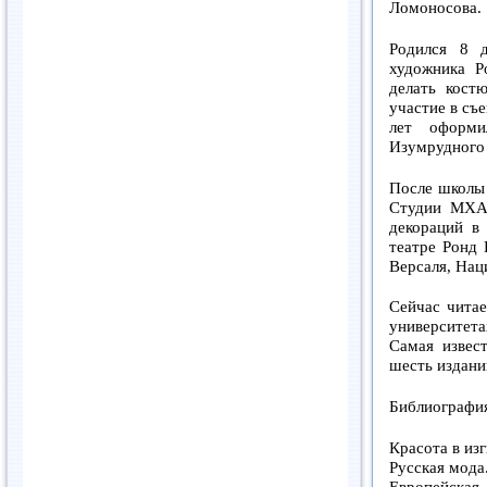
Ломоносова.
Родился 8 
художника Р
делать кост
участие в съ
лет оформи
Изумрудного 
После школы
Студии МХАТ
декораций в
театре Ронд 
Версаля, Нац
Сейчас читае
университет
Самая извест
шесть издани
Библиографи
Красота в из
Русская мода
Европейская