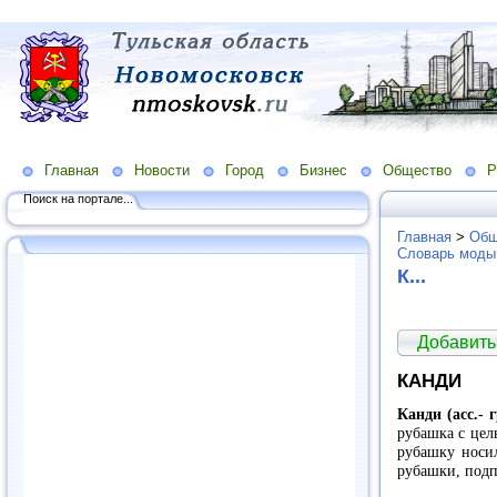
Главная
Новости
Город
Бизнес
Общество
Р
Поиск на портале...
Главная
>
Общ
Словарь моды
К...
Добавить
КАНДИ
Канди (асс.- г
рубашка с цел
рубашку носил
рубашки, подп