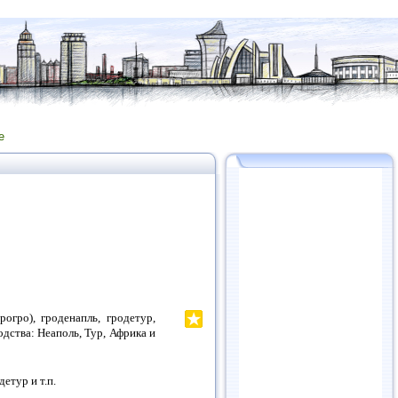
е
огро), гроденапль, гродетур,
дства: Неаполь, Тур, Африка и
етур и т.п.