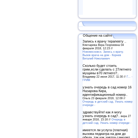
Общение на сайте
Запись к врачу терапевту ..
Ключарева Вера Георгиевна 04
февраля 2018, 12:23 //
Новомосковск. Запись к врачу.
Вызов врача на дом - Корнев
Виталий Николаевич
Сколько будет стоить
грим,если сделать с 27летнего
мущины в70 летнего?..
Владимир 22 июня 2017, 11:30 //
Г... -
ГРИМ
узнать очередь в сад номер 16
Назарова Кира,
идентификационный номер..
Ольга 23 февраля 2016, 12:09 //
Очередь в детский сад. Узнать номер
очереди -
здравствуйте! как я могу
узнать очередь в сад?..
вера 27
января 2016, 15:16 //
Очередь в
детский сад. Узнать номер очереди -
имеется ли услуга (платная)
вызова педиатра на дом до
обеда, так как завтра самолет