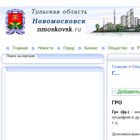
Главная
Новости
Город
Бизнес
Общество
Р
Поиск на портале...
Главная
>
Общ
Г...
Добавить
ГРО
Гро (фр.)
- наз
гродафрик и др
т. д.
Дополнительно: 