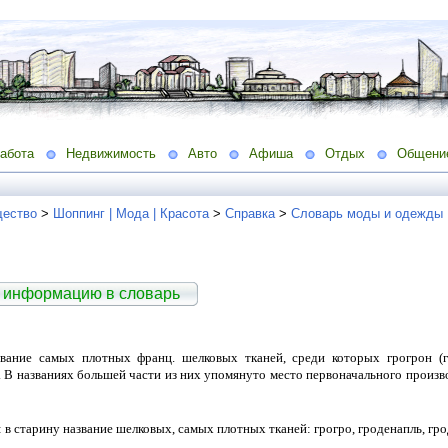
абота
Недвижимость
Авто
Афиша
Отдых
Общени
ество
>
Шоппинг | Мода | Красота
>
Справка
>
Словарь моды и одежды
 информацию в словарь
вание самых плотных франц. шелковых тканей, среди которых грогрон (гр
. В названиях большей части из них упомянуто место первоначального произво
в старину название шелковых, самых плотных тканей: грогро, гроденапль, грод