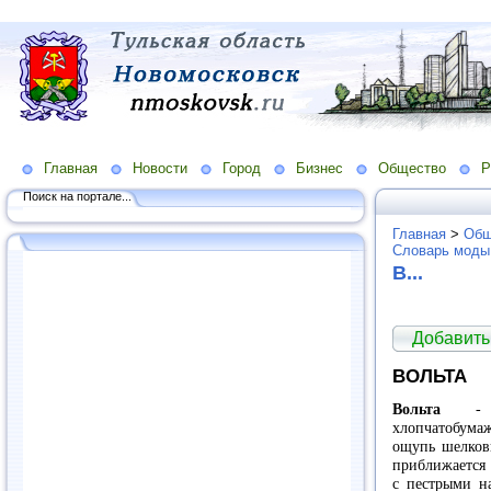
Главная
Новости
Город
Бизнес
Общество
Р
Поиск на портале...
Главная
>
Общ
Словарь моды
В...
Добавить
ВОЛЬТА
Вольта
-
хлопчатобума
ощупь шелкови
приближается 
с пестрыми н