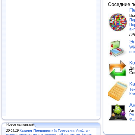
Соседние п
Пе
Вс
Пе
Пе
ан
др
Эн
Wik
со
Ко
Дл
Ск
Ка
Те
Ка
Ан
Ан
PA
Фа
Новое на портале
20.09.19
Каталог Предприятий: Торговля:
Vino1.ru -
оптовая продажа вина и алкогольной продукции. Адрес: