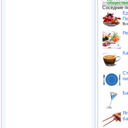
обществе
Соседние п
Ед
П
Вс
Ре
К
Ст
пи
Б
Яп
ба