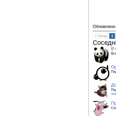
Обновлено 
« Назад
1
Соседн
В 
Вс
Ор
По
До
По
жи
П
Со