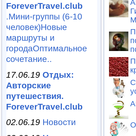
А
ForeverTravel.club
Г
.Мини-группы (6-10
М
человек)Новые
П
маршруты и
п
городаОптимальное
п
сочетание..
П
к
17.06.19
Отдых:
С
Авторские
у
путешествия.
А
ForeverTravel.club
02.06.19
Новости
О