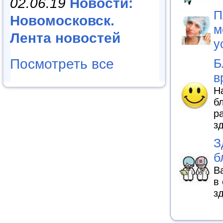
02.06.19
Новости:
П
Новомосковск.
м
Лента новостей
у
Б
Посмотреть все
в
Н
б
р
з
З
б
В
в
з