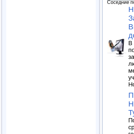
Соседние п
Н
З
В
д
В
п
з
л
м
у
Н
П
Н
Т
П
с
г