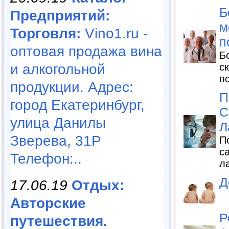
Б
Предприятий:
м
Торговля:
Vino1.ru -
п
оптовая продажа вина
Б
с
и алкогольной
п
продукции. Адрес:
П
город Екатеринбург,
С
улица Данилы
Л
Зверева, 31Р
П
с
Телефон:..
л
Д
17.06.19
Отдых:
Авторские
Р
путешествия.