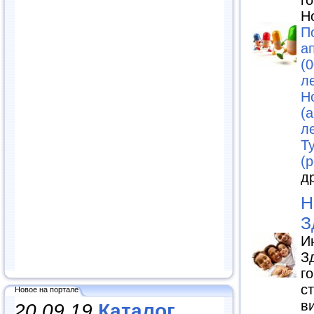
Н
П
а
(
л
Н
(a
л
Т
(p
д
Н
З
И
З
г
с
Новое на портале
ви
20.09.19
Каталог