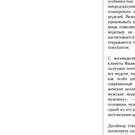
особенност
непредсказу
планировать 
моделей. Вели
приковывать к
вещи появляют
модельер не
насчитывается
открываются т
покупателя.
С восемьдес
клиенты Ямамо
получают почт
все модели, в
как особо це
современный 
женские колле
мужские моде
мужчину», —
половины чело
одной из его 
ангельскими к
Дизайнер утв
посмотреть н