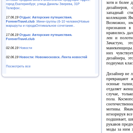
хотя и более 
город Екатеринбург, улица Данилы Зверева, 31Р
дизайнеров,
Телефон:..
западный ст
17.06.19
Отдых: Авторские путешествия.
коллекциях Ям
ForeverTravel.club
.Мини-группы (6-10 человек)Новые
Возможно, им
маршруты и городаОптимальное сочетание..
признания в
нравились дал
17.06.19
Отдых: Авторские путешествия.
лен и полотн
ForeverTravel.club
Зачастую, э
манекенщицы. 
02.06.19
Новости
них чувствуе
02.06.19
Новости: Новомосковск. Лента новостей
дизайнера, э
подиумах клас
Посмотреть все
Дизайнер не л
превращают ж
осиные талии
отдаляет женщ
случае, тольк
пола. Космопо
соотечествен
мотивы. Ямам
игнорируя все
подшивает, шв
рукавов предп
моды за ним з