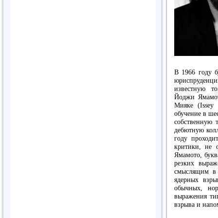
В 1966 году б
юриспруденции
известную т
Йоджи Ямамот
Мияке (Issey
обучение в ше
собственную т
дебютную колл
году проходи
критики, не 
Ямамото, букв
резких выраж
смыслящим в
ядерных взр
обычных, но
выражения ти
взрыва и напо