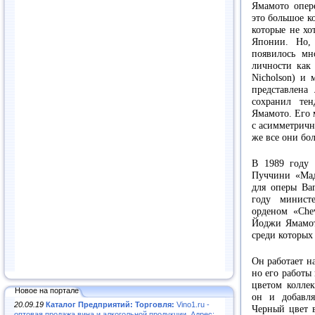
Ямамото опер
это большое к
которые не хо
Японии. Но,
появилось мн
личности как 
Nicholson) и
представлена
сохранил те
Ямамото. Его 
с асимметричн
же все они бо
В 1989 году 
Пуччини «Мад
для оперы Ваг
году минист
орденом «Chev
Йоджи Ямамото
среди которых 
Он работает н
но его работы
цветом коллек
Новое на портале
он и добавля
20.09.19
Каталог Предприятий: Торговля:
Vino1.ru -
Черный цвет в
оптовая продажа вина и алкогольной продукции. Адрес: