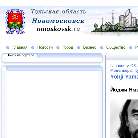
Главная
Новости
Город
Бизнес
Общество
Р
Поиск на портале...
Главная
>
Общ
Модельеры. К
Yohji Yam
Йоджи Яма