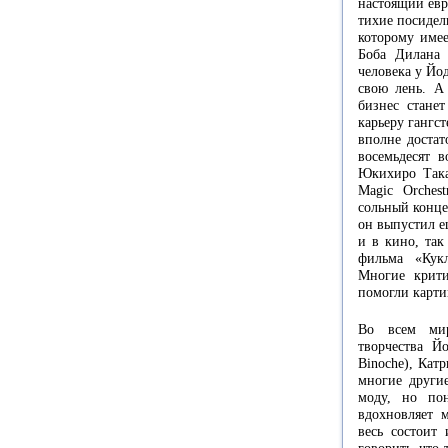
настоящий евр
тихие посидел
которому име
Боба Дилана 
человека у Йо
свою лень. А
бизнес станет
карьеру гангс
вполне достат
восемьдесят 
Юкихиро Таках
Magic Orches
сольный конце
он выпустил е
и в кино, так
фильма «Кукл
Многие крит
помогли картин
Во всем мир
творчества Й
Binoche), Кат
многие други
моду, но по
вдохновляет 
весь состоит