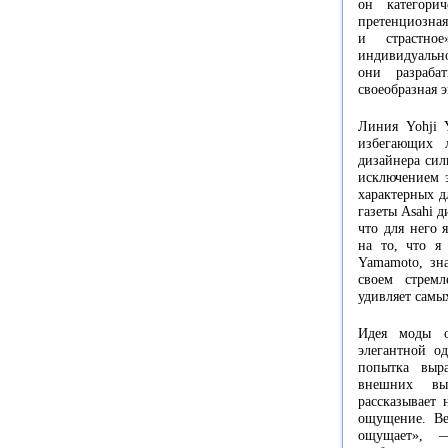
он категори
претенциозная
и страстно
индивидуальн
они разраба
своеобразная 
Линия Yohji 
избегающих 
дизайнера сил
исключением з
характерных д
газеты Asahi д
что для него 
на то, что я
Yamamoto, зн
своем стремл
удивляет самы
Идея моды о
элегантной од
попытка выр
внешних выр
рассказывает 
ощущение. Ве
ощущает», —