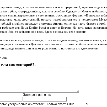
предлагает вещи, которые не вызывают никаких пререканий, ведь это модели в 
ких как рубин, изумруд, сапфир, золото и серебро. Одежду от Мэтью выбирают 
льные стили, выраженные в утонченных роскошных формах. «И никаких юби
 выставка моих достижений, можете полюбоваться ею в лондонском Музе
 юбилей дизайнер проведет в столице Англии, он не так часто бывает в этой
я работаю для Дома Emilio Pucci и живу в Италии. Но зато, когда возвраща
чаю iPod, то забываю обо всем. Здесь я снова сам себе хозяин».
скошь во всем, кроме одежды, хотя сам создает одежду высокого класса, на 
же дырявом свитере. «Для меня роскошь — это только свобода передвижения»
твиях, ведь именно они играют роль главного источника его вдохновения.
я 2011
 или комментарий?..
Электронная почта
овые уведомления об ответах: