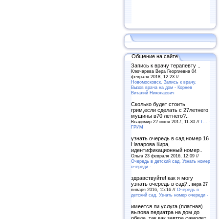
Общение на сайте
Запись к врачу терапевту ..
Ключарева Вера Георгиевна 04
февраля 2018, 12:23 //
Новомосковск. Запись к врачу.
Вызов врача на дом - Корнев
Виталий Николаевич
Сколько будет стоить
грим,если сделать с 27летнего
мущины в70 летнего?..
Владимир 22 июня 2017, 11:30 //
Г... -
ГРИМ
узнать очередь в сад номер 16
Назарова Кира,
идентификационный номер..
Ольга 23 февраля 2016, 12:09 //
Очередь в детский сад. Узнать номер
очереди -
здравствуйте! как я могу
узнать очередь в сад?..
вера 27
января 2016, 15:16 //
Очередь в
детский сад. Узнать номер очереди -
имеется ли услуга (платная)
вызова педиатра на дом до
обеда, так как завтра самолет