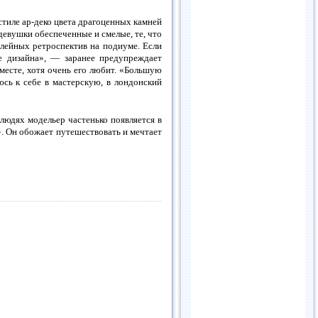
стиле ар-деко цвета драгоценных камней
девушки обеспеченные и смелые, те, что
лейных ретроспектив на подиуме. Если
е дизайна», — заранее предупреждает
 месте, хотя очень его любит. «Большую
юсь к себе в мастерскую, в лондонский
людях модельер частенько появляется в
. Он обожает путешествовать и мечтает