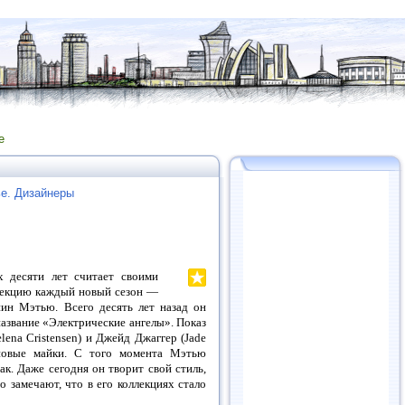
е
е. Дизайнеры
х десяти лет считает своими
лекцию каждый новый сезон —
нин Мэтью. Всего десять лет назад он
азвание «Электрические ангелы». Показ
ena Cristensen) и Джейд Джаггер (Jade
оновые майки. С того момента Мэтью
ак. Даже сегодня он творит свой стиль,
о замечают, что в его коллекциях стало