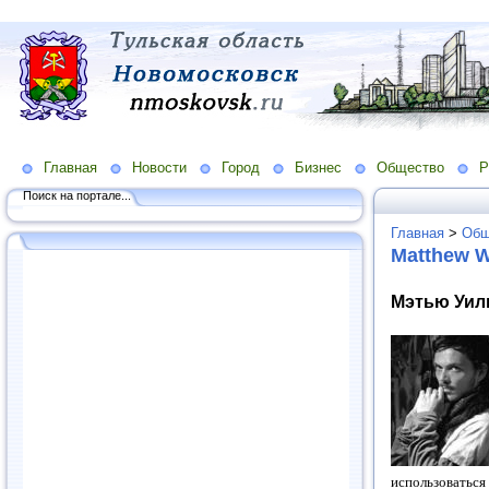
Главная
Новости
Город
Бизнес
Общество
Р
Поиск на портале...
Главная
>
Общ
Matthew W
Мэтью Уиль
использоваться