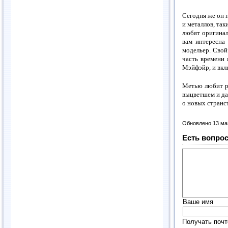
Сегодня же он 
и металлов, та
любят оригина
вам интересна
модельер. Свой
часть времени 
Мэйфэйр, и вклю
Метью любит ро
выцветшем и да
о новых странс
Обновлено 13 ма
Есть вопрос
Ваше имя
Получать почт