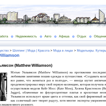
абота
Недвижимость
Авто
Афиша
Отдых
Общени
ество
>
Шоппинг | Мода | Красота
>
Мода в лицах
>
Модельеры. Кутюрь
illiamson
ямсон (Matthew Williamson)
Мэтью Уильямсон (Matthew Williamson) на протяжении последни
любимыми занятиями пошив одежды и путешествия. «Создавать кол
все равно, что жениться раз в полгода», — иногда шутит англича
продемонстрировал миру свой первую коллекцию, которая получила н
осуществляли модели Кейт Мосс (Kate Moss), Хелена Кристенсен (Hel
Jagger), облаченные во флуоресцентные платья и крохотные не
Уильямсон использует яркие цвета и оттенки, как свой фирменный зн
как солнечный свет творит радугу, хотя многие эксперты укоризненн
 слишком много розового.