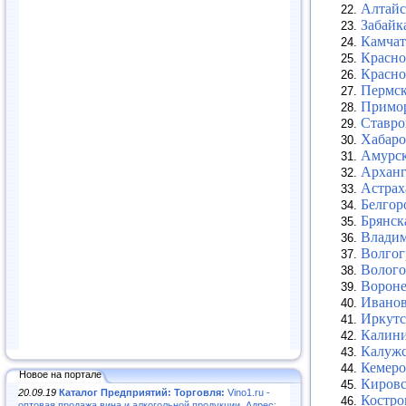
Алтайс
Забайк
Камчат
Красно
Красно
Пермск
Примор
Ставро
Хабаро
Амурск
Арханг
Астрах
Белгор
Брянск
Владим
Волгог
Волого
Вороне
Иванов
Иркутс
Калини
Калужс
Кемеро
Новое на портале
Кировс
20.09.19
Каталог Предприятий: Торговля:
Vino1.ru -
Костро
оптовая продажа вина и алкогольной продукции. Адрес: