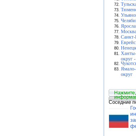
Тульск
Тюменс
Ульяно
Челяби
Яросла
Москв
Санкт-
Еврейс
Ненецк
Ханты
округ 
Чукотс
Ямало
округ
Нажмите,
информа
Соседние п
Го
и
за
ф