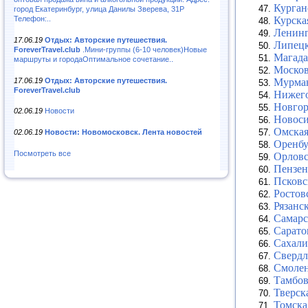
Курган
город Екатеринбург, улица Данилы Зверева, 31Р
Курска
Телефон:..
Ленинг
17.06.19
Отдых: Авторские путешествия.
Липецк
ForeverTravel.club
.Мини-группы (6-10 человек)Новые
Магада
маршруты и городаОптимальное сочетание..
Москов
17.06.19
Отдых: Авторские путешествия.
Мурман
ForeverTravel.club
Нижего
Новгор
02.06.19
Новости
Новоси
Омская
02.06.19
Новости: Новомосковск. Лента новостей
Оренбу
Посмотреть все
Орловс
Пензен
Псковс
Ростов
Рязанс
Самарс
Сарато
Сахали
Свердл
Смолен
Тамбов
Тверск
Томска