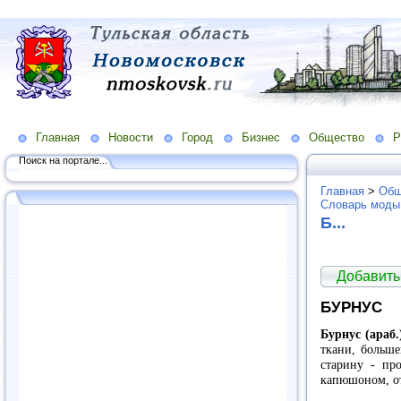
Главная
Новости
Город
Бизнес
Общество
Р
Поиск на портале...
Главная
>
Общ
Словарь моды
Б...
Добавить
БУРНУС
Бурнус (араб
ткани, больше
старину - пр
капюшоном, от