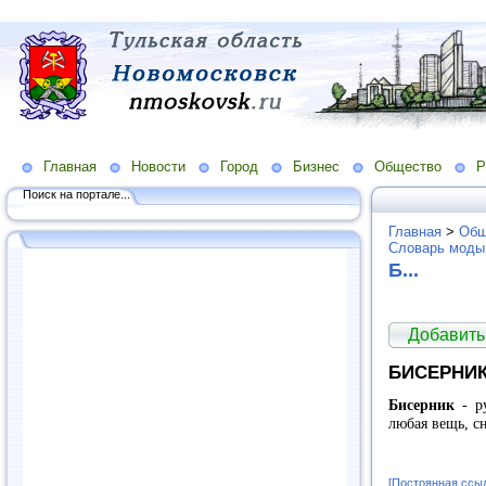
Главная
Новости
Город
Бизнес
Общество
Р
Поиск на портале...
Главная
>
Общ
Словарь моды
Б...
Добавить
БИСЕРНИ
Бисерник
- р
любая вещь, с
[Постоянная ссы