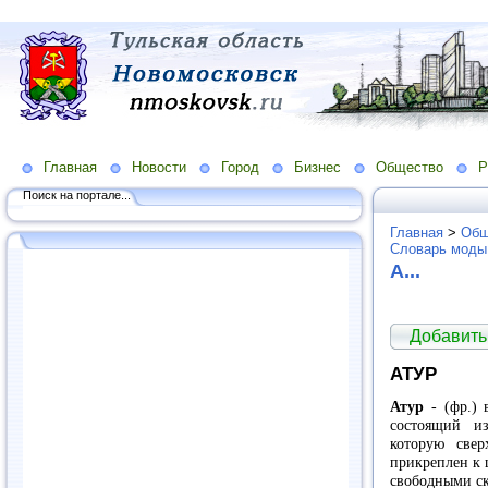
Главная
Новости
Город
Бизнес
Общество
Р
Поиск на портале...
Главная
>
Общ
Словарь моды
А...
Добавить
АТУР
Атур
- (фр.) 
состоящий и
которую све
прикреплен к 
свободными с