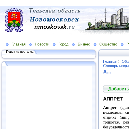
Главная
Новости
Город
Бизнес
Общество
Р
Поиск на портале...
Главная
>
Общ
Словарь моды
А...
Добавить
АППРЕТ
Аппрет
- (фра
целлюлозы, си
отделке (апп
трикотаж, ре
безусадочност