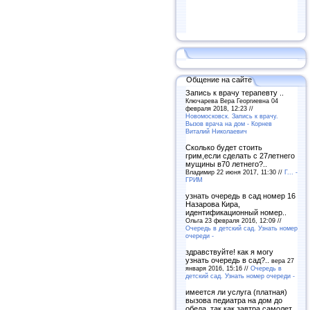
Общение на сайте
Запись к врачу терапевту ..
Ключарева Вера Георгиевна 04
февраля 2018, 12:23 //
Новомосковск. Запись к врачу.
Вызов врача на дом - Корнев
Виталий Николаевич
Сколько будет стоить
грим,если сделать с 27летнего
мущины в70 летнего?..
Владимир 22 июня 2017, 11:30 //
Г... -
ГРИМ
узнать очередь в сад номер 16
Назарова Кира,
идентификационный номер..
Ольга 23 февраля 2016, 12:09 //
Очередь в детский сад. Узнать номер
очереди -
здравствуйте! как я могу
узнать очередь в сад?..
вера 27
января 2016, 15:16 //
Очередь в
детский сад. Узнать номер очереди -
имеется ли услуга (платная)
вызова педиатра на дом до
обеда, так как завтра самолет