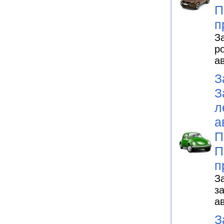
П
п
З
р
а
З
З
л
а
П
П
п
З
з
а
З