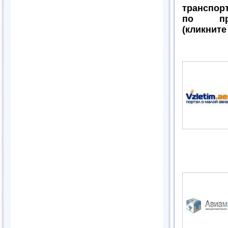
транспор
по про
(кликните