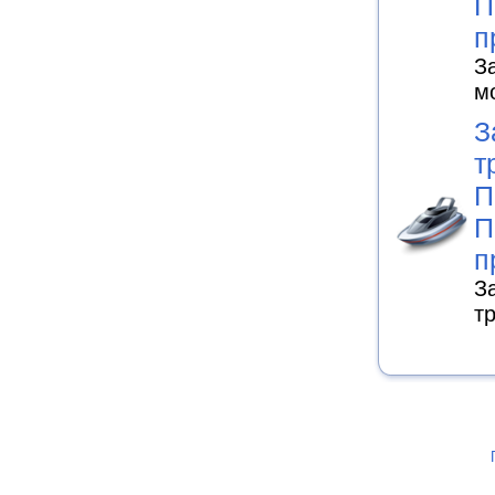
П
п
З
м
З
т
П
П
п
З
т