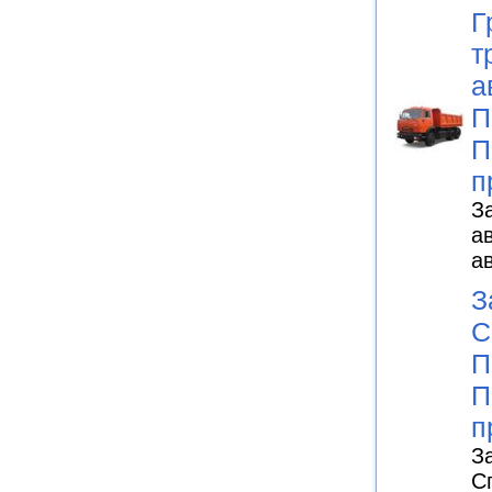
Г
т
а
П
П
п
З
а
а
З
С
П
П
п
З
С