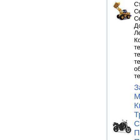
С
С
С
Д
Л
К
т
т
т
о
т
З
М
К
Т
С
П